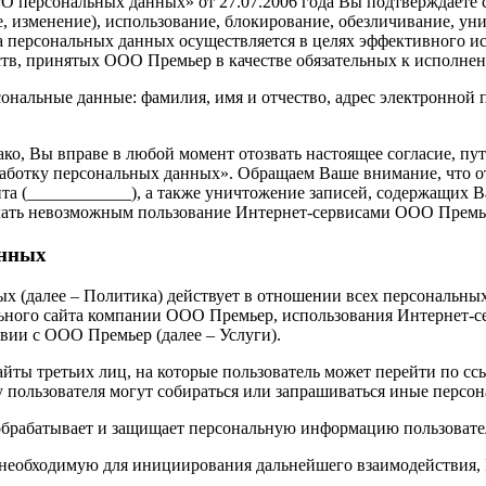
 персональных данных» от 27.07.2006 года Вы подтверждаете с
е, изменение), использование, блокирование, обезличивание, 
персональных данных осуществляется в целях эффективного ис
ьств, принятых ООО Премьер в качестве обязательных к исполне
ональные данные: фамилия, имя и отчество, адрес электронной 
ко, Вы вправе в любой момент отозвать настоящее согласие, пу
работку персональных данных». Обращаем Ваше внимание, что о
йта (____________), а также уничтожение записей, содержащих 
лать невозможным пользование Интернет-сервисами ООО Премь
анных
 (далее – Политика) действует в отношении всех персональны
ного сайта компании ООО Премьер, использования Интернет-серв
вии с ООО Премьер (далее – Услуги).
айты третьих лиц, на которые пользователь может перейти по с
 пользователя могут собираться или запрашиваться иные персо
обрабатывает и защищает персональную информацию пользовате
еобходимую для инициирования дальнейшего взаимодействия, Вы