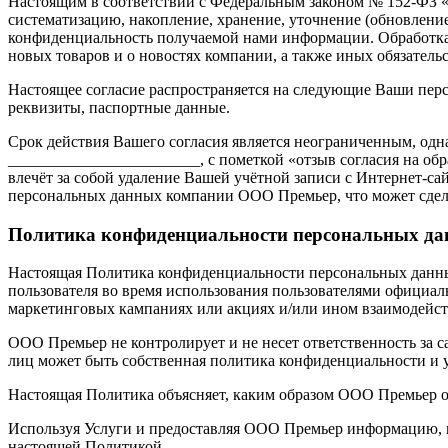
Настоящим в соответствии с Федеральным законом № 152-ФЗ «О
систематизацию, накопление, хранение, уточнение (обновлени
конфиденциальность получаемой нами информации. Обработка 
новых товаров и о новостях компании, а также иных обязател
Настоящее согласие распространяется на следующие Ваши перс
реквизиты, паспортные данные.
Срок действия Вашего согласия является неограниченным, одна
________________________, с пометкой «отзыв согласия на об
влечёт за собой удаление Вашей учётной записи с Интернет-са
персональных данных компании ООО Премьер, что может сде
Политика конфиденциальности персональных д
Настоящая Политика конфиденциальности персональных данных
пользователя во время использования пользователями официаль
маркетинговых кампаниях или акциях и/или ином взаимодейст
ООО Премьер не контролирует и не несет ответственность за с
лиц может быть собственная политика конфиденциальности и у
Настоящая Политика объясняет, каким образом ООО Премьер 
Используя Услуги и предоставляя ООО Премьер информацию, н
настоящей Политикой.